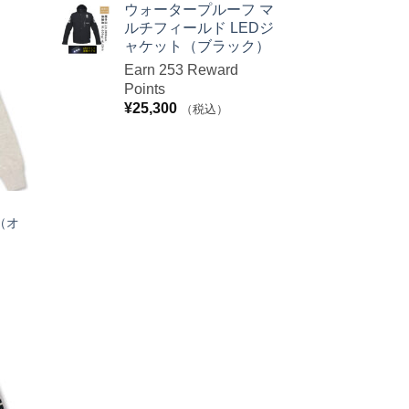
ウォータープルーフ マ
お気
ルチフィールド LEDジ
に入
りへ
ャケット（ブラック）
追加
Earn 253 Reward
Points
¥
25,300
（税込）
 （オ
お気
に入
りへ
追加