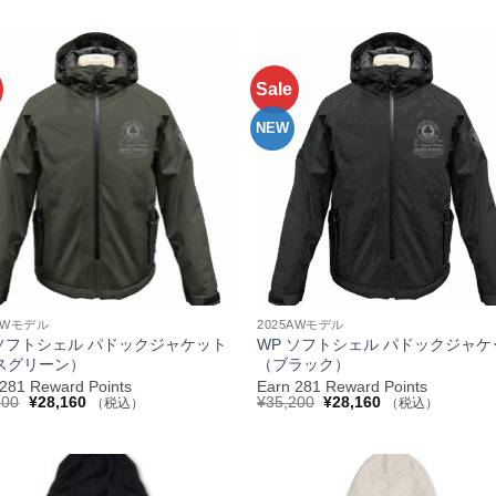
価
の
価
の
格
価
格
価
は
格
は
格
¥35,200
は
¥35,200
は
で
¥28,160
で
¥28,160
し
で
し
で
Sale
お気
た。
す。
た。
す。
に入
りへ
NEW
追加
+
5AWモデル
2025AWモデル
 ソフトシェル パドックジャケット
WP ソフトシェル パドックジャケ
スグリーン）
（ブラック）
 281 Reward Points
Earn 281 Reward Points
元
現
元
現
200
¥
28,160
¥
35,200
¥
28,160
（税込）
（税込）
の
在
の
在
価
の
価
の
格
価
格
価
は
格
は
格
¥35,200
は
¥35,200
は
で
¥28,160
で
¥28,160