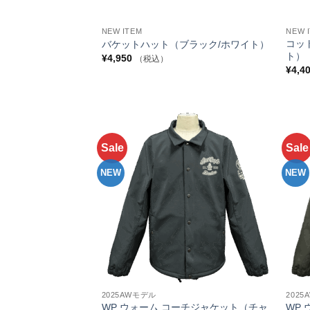
+
+
NEW ITEM
NEW 
コッ
バケットハット（ブラック/ホワイト）
ト）
¥
4,950
（税込）
¥
4,4
Sale
Sale
お気
に入
りへ
NEW
NEW
追加
+
+
2025AWモデル
202
WP ウォーム コーチジャケット（チャ
WP