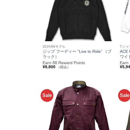
+
+
2024AWモデル
Tシャ
ジップ フーディー “Live to Ride” （ブ
ACE
ラック）
ワイ
Earn 88 Reward Points
Earn
¥
8,800
¥
5,9
（税込）
Sale
Sale
お気
に入
りへ
追加