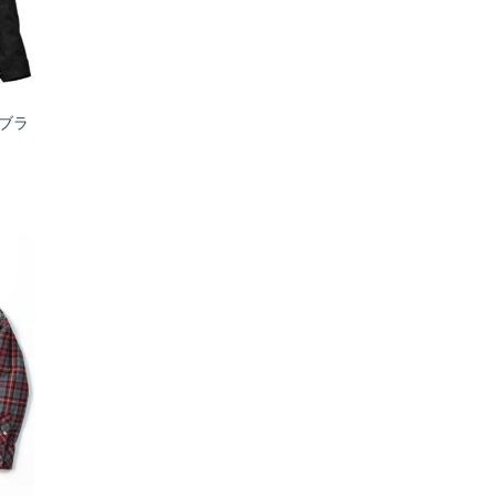
ブラ
お気
に入
りへ
追加