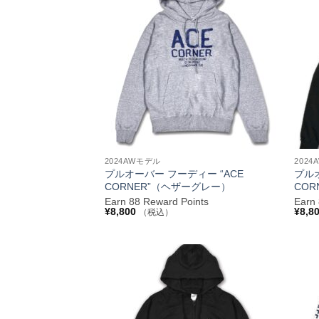
し
で
お気
た。
す。
に入
りへ
追加
+
+
2024AWモデル
202
プルオーバー フーディー “ACE
プルオ
CORNER”（ヘザーグレー）
COR
Earn 88 Reward Points
Earn
¥
8,800
¥
8,8
（税込）
お気
に入
りへ
追加