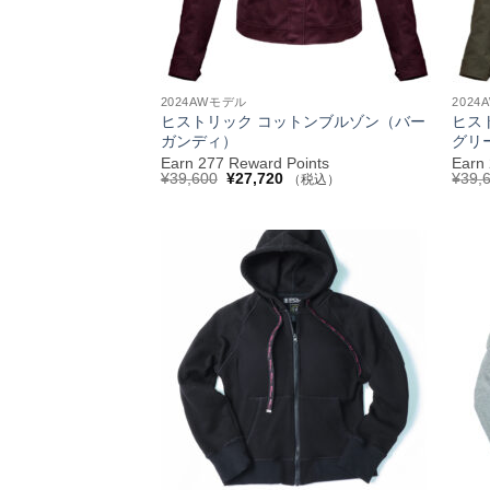
+
+
2024AWモデル
202
ヒストリック コットンブルゾン（バー
ヒス
ガンディ）
グリ
Earn 277 Reward Points
Earn
元
現
¥
39,600
¥
27,720
¥
39,
（税込）
の
在
価
の
格
価
は
格
¥39,600
は
で
¥27,720
し
で
お気
た。
す。
に入
りへ
追加
+
+