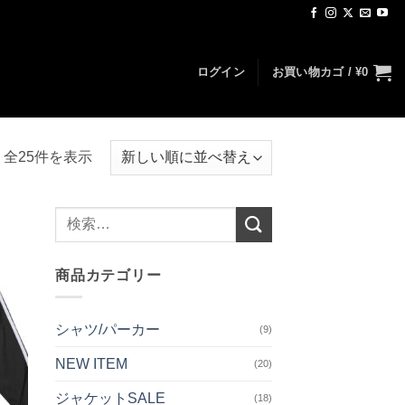
ログイン
お買い物カゴ /
¥
0
新
全25件を表示
し
い
検
順
索
対
お気
に入
商品カテゴリー
象:
りへ
追加
シャツ/パーカー
(9)
NEW ITEM
(20)
ジャケットSALE
(18)