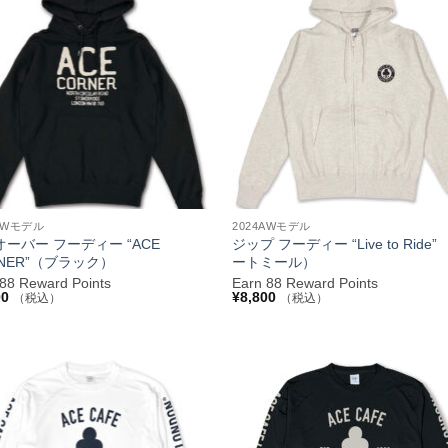
し
で
し
で
お気
た。
す。
た。
す。
に入
りへ
追加
+
4AWモデル
2024AWモデル
ーバー フーディー “ACE
ジップ フーディー “Live to Ride”
NER”（ブラック）
ートミール）
 88 Reward Points
Earn 88 Reward Points
00
¥
8,800
（税込）
（税込）
お気
に入
りへ
追加