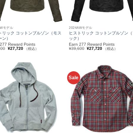
+
4AWモデル
2024AWモデル
トリック コットンブルゾン（モス
ヒストリック コットンブルゾン（
ーン）
ック）
 277 Reward Points
Earn 277 Reward Points
元
現
元
現
600
¥
27,720
¥
39,600
¥
27,720
（税込）
（税込）
の
在
の
在
価
の
価
の
格
価
格
価
は
格
は
格
¥39,600
は
¥39,600
は
で
¥27,720
で
¥27,720
し
で
し
で
Sale
お気
た。
す。
た。
す。
に入
りへ
追加
+