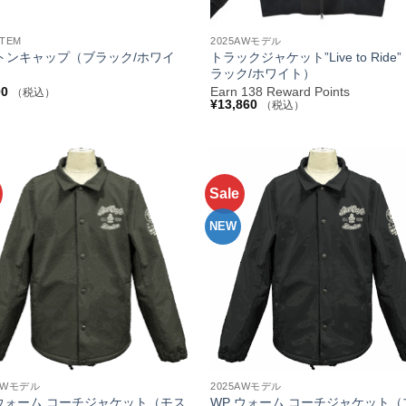
+
ITEM
2025AWモデル
トンキャップ（ブラック/ホワイ
トラックジャケット”Live to Ride
ラック/ホワイト）
00
Earn 138 Reward Points
（税込）
¥
13,860
（税込）
Sale
お気
に入
りへ
NEW
追加
+
5AWモデル
2025AWモデル
 ウォーム コーチジャケット（モス
WP ウォーム コーチジャケット（