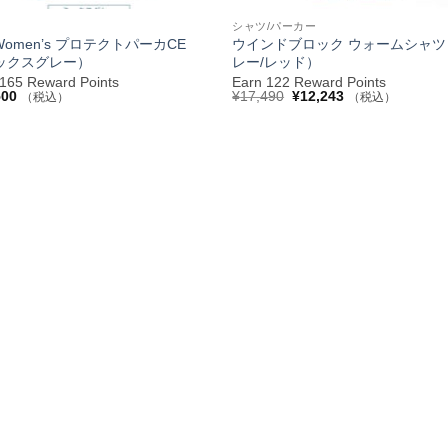
ド
シャツ/パーカー
 Women’s プロテクトパーカCE
ウインドブロック ウォームシャツ
ックスグレー）
レー/レッド）
 165 Reward Points
Earn 122 Reward Points
元
現
500
¥
17,490
¥
12,243
（税込）
（税込）
の
在
価
の
格
価
は
格
¥17,490
は
で
¥12,243
し
で
た。
す。