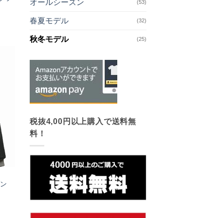
オールシーズン
(53)
春夏モデル
(32)
秋冬モデル
(25)
お気
に入
りへ
追加
税抜4,00円以上購入で送料無
料！
ゾン