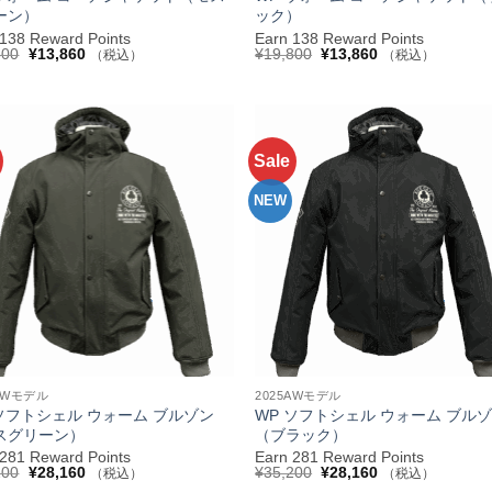
ーン）
ック）
 138 Reward Points
Earn 138 Reward Points
元
現
元
現
800
¥
13,860
¥
19,800
¥
13,860
（税込）
（税込）
の
在
の
在
価
の
価
の
格
価
格
価
は
格
は
格
¥19,800
は
¥19,800
は
で
¥13,860
で
¥13,860
し
で
し
で
Sale
お気
た。
す。
た。
す。
に入
りへ
NEW
追加
+
5AWモデル
2025AWモデル
 ソフトシェル ウォーム ブルゾン
WP ソフトシェル ウォーム ブル
スグリーン）
（ブラック）
 281 Reward Points
Earn 281 Reward Points
元
現
元
現
200
¥
28,160
¥
35,200
¥
28,160
（税込）
（税込）
の
在
の
在