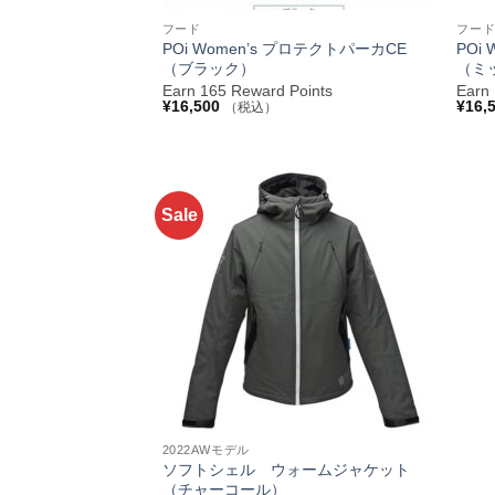
フード
フー
POi Women’s プロテクトパーカCE
POi
（ブラック）
（ミ
Earn 165 Reward Points
Earn
¥
16,500
¥
16,
（税込）
Sale
お気
に入
りへ
追加
+
2022AWモデル
ソフトシェル ウォームジャケット
（チャーコール）