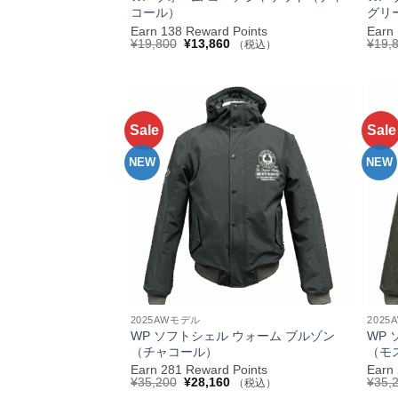
コール）
グリ
Earn 138 Reward Points
Earn
元
現
¥
19,800
¥
13,860
¥
19,
（税込）
の
在
価
の
格
価
は
格
¥19,800
は
で
¥13,860
し
で
Sale
Sale
お気
た。
す。
に入
りへ
NEW
NEW
追加
+
+
2025AWモデル
202
WP ソフトシェル ウォーム ブルゾン
WP
（チャコール）
（モ
Earn 281 Reward Points
Earn
元
現
¥
35,200
¥
28,160
¥
35,
（税込）
の
在