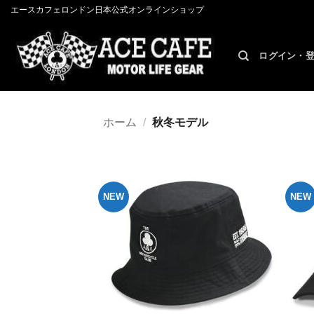
Skip
エースカフェロンドン日本公式オンラインショップ
to
content
ログイン・
ホーム
/
秋冬モデル
NEW
NEW
お気
に入
りへ
追加