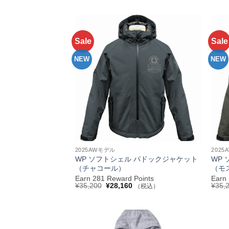
価
の
格
価
は
格
¥35,200
は
で
¥28,160
し
で
Sale
Sale
お気
た。
す。
に入
りへ
NEW
NEW
追加
+
+
2025AWモデル
202
WP ソフトシェル パドックジャケット
WP
（チャコール）
（モ
Earn 281 Reward Points
Earn
元
現
¥
35,200
¥
28,160
¥
35,
（税込）
の
在
価
の
格
価
は
格
¥35,200
は
で
¥28,160