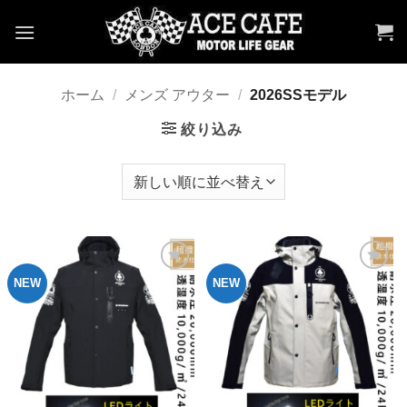
Skip
to
content
ホーム
/
メンズ アウター
/
2026SSモデル
絞り込み
NEW
NEW
お気
お気
に入
に入
りへ
りへ
追加
追加