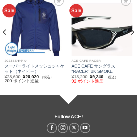
Sale
Sale
お気
お気
に入
に入
りへ
りへ
追加
追加
2023SSモデル
ACE CAFE RACER
スーパーライトメッシュジャケ
ACE CAFE サングラス
ット（ネイビー）
“RACER” BK SMOKE
元
現
元
現
¥
28,600
¥
20,020
¥
13,200
¥
9,240
（税込）
（税込）
の
在
の
在
200 ポイント進呈
92 ポイント進呈
価
の
価
の
格
価
格
価
は
格
は
格
¥28,600
は
¥13,200
は
で
¥20,020
で
¥9,240
し
で
し
で
た。
す。
た。
す。
Follow ACE!