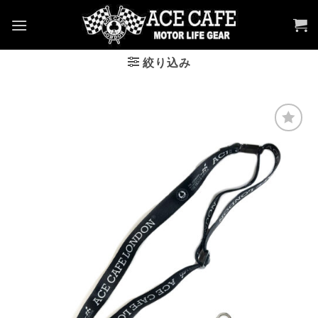
Skip
to
content
絞り込み
お気
に入
りへ
追加