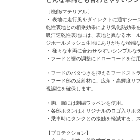
〔機能/マテリアル〕
・ 表地に走行風をダイレクトに通すシー
乾性裏地との相乗効果により気化熱効果
吸汗速乾性裏地には、表地と異なるホー
ジホールメッシュ生地にありがちな極端
・ 様々な車両に合わせやすいシンプルな
・フードと裾の調整にドローコードを使用
・フードのバタつきを抑えるフードスト
・フード部の反射材に、広角・高輝度リフレ
視認性を確保します。
・胸、腕には刺繍ワッペンを使用。
・各部ボタンはオリジナルのロゴ入りボ
・乗車時にタンクとの接触を軽減する、
【プロテクション】