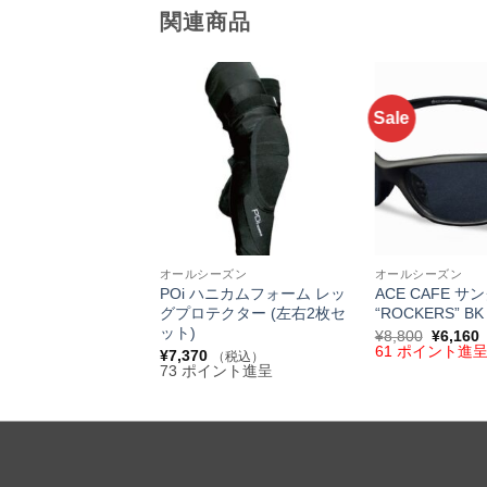
関連商品
Sale
お気
に入
りへ
追加
+
+
オールシーズン
オールシーズン
POi ハニカムフォーム レッ
ACE CAFE サ
グプロテクター (左右2枚セ
“ROCKERS” BK
ット)
元
¥
8,800
¥
6,160
の
61 ポイント進
¥
7,370
（税込）
価
73 ポイント進呈
格
は
¥8,800
で
¥
し
た。