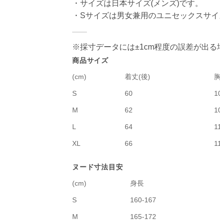
・サイズは日本サイズ(メンズ)です。
・Sサイズは男女兼用のユニセックスサイ
※採寸データには±1cm程度の誤差が出
商品サイズ
(cm)
着丈(後)
S
60
1
M
62
1
L
64
1
XL
66
1
ヌード寸法目安
(cm)
身長
S
160-167
M
165-172