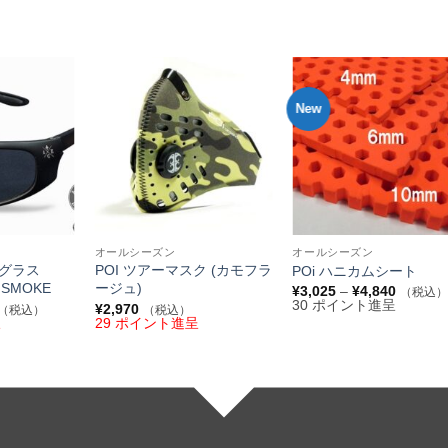
New
お気
お気
お
に入
に入
に
りへ
りへ
り
追加
追加
追
+
+
オールシーズン
オールシーズン
ングラス
POI ツアーマスク (カモフラ
POi ハニカムシート
 SMOKE
ージュ)
価
¥
3,025
–
¥
4,840
（税込
格
30 ポイント進呈
現
¥
2,970
（税込）
（税込）
帯:
在
呈
29 ポイント進呈
¥3,025
の
–
価
¥4,840
格
は
6,160
で
す。