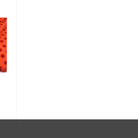
気
入
へ
加
）