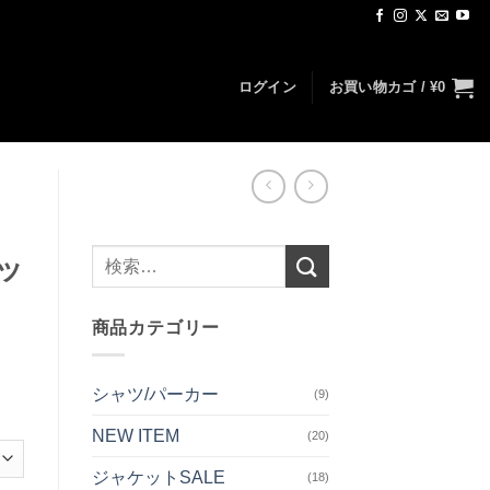
ログイン
お買い物カゴ /
¥
0
検
ッ
索
対
商品カテゴリー
象:
シャツ/パーカー
(9)
NEW ITEM
(20)
ジャケットSALE
(18)