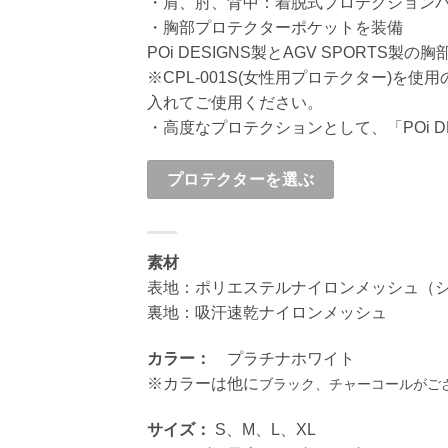
・肩、肘、背中：着脱式プロテクション
・胸部プロテクターポケットを装備
POi DESIGNS製とAGV SPORTS
※CPL-001S(女性用プロテクター)
入れてご使用ください。
・高度なプロテクションとして、「POi 
プロテクターを選ぶ
素材
表地：ポリエステルナイロンメッシュ（
裏地：吸汗速乾ナイロンメッシュ
カラー：
プラチナホワイト
※カラーは他に
ブラック、チャーコールがご
サイズ：
S、M、L、XL