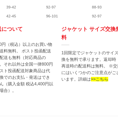
39-42
92-97
88-93
42-45
96-101
92-97
送について
ジャケット サイズ交換
料
400円（税込）以上のお買い物
送料無料。 ポスト投函配送
1回限定でジャケットのサイ
配送も無料（対応商品の
換を無料で承ります。返却時
。それ以外は全国一律800円
再送時の配送料は無料。 ※交
スト投函配送対象商品は代
にはいくつかのご注意点がご
換でのお支払・発送はでき
います。詳細は
>>こちら
ん（購入金額 税込4,400円以
場合）。