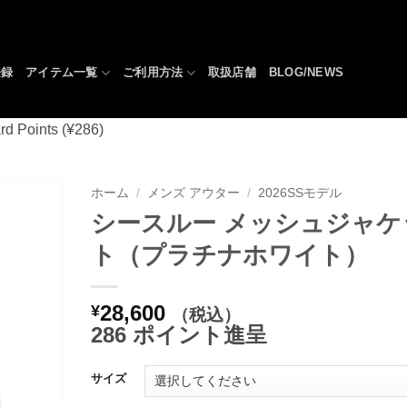
登録
アイテム一覧
ご利用方法
取扱店舗
BLOG/NEWS
rd Points (¥286)
ホーム
/
メンズ アウター
/
2026SSモデル
シースルー メッシュジャケ
お気
ト（プラチナホワイト）
に入
りへ
追加
28,600
¥
（税込）
286 ポイント進呈
サイズ