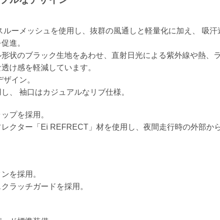
スルーメッシュを使用し、抜群の風通しと軽量化に加え、 吸汗
を促進。
ル形状のブラック生地をあわせ、直射日光による紫外線や熱、
な透け感を軽減しています。
デザイン。
し、 袖口はカジュアルなリブ仕様。
ラップを採用。
クター「Ei REFRECT」材を使用し、夜間走行時の外部か
タンを採用。
スクラッチガードを採用。