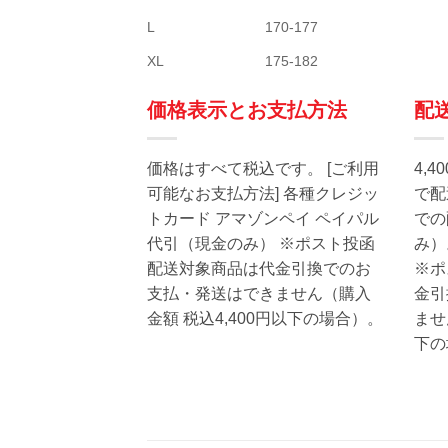
L
170-177
XL
175-182
価格表示とお支払方法
配
価格はすべて税込です。 [ご利用
4,
可能なお支払方法] 各種クレジッ
で配
トカード アマゾンペイ ペイパル
での
代引（現金のみ） ※ポスト投函
み）
配送対象商品は代金引換でのお
※ポ
支払・発送はできません（購入
金引
金額 税込4,400円以下の場合）。
ませ
下の