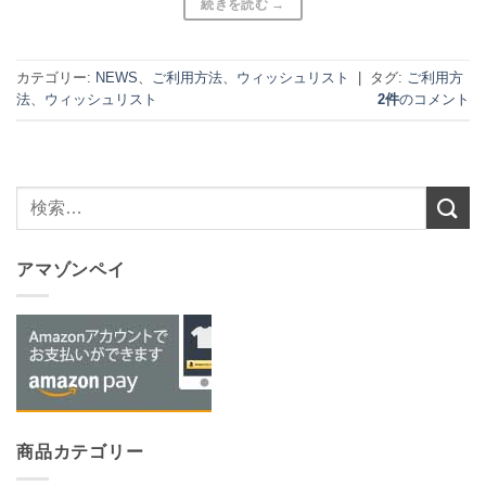
続きを読む
→
カテゴリー:
NEWS
、
ご利用方法
、
ウィッシュリスト
|
タグ:
ご利用方
法
、
ウィッシュリスト
2件
のコメント
検
索
対
アマゾンペイ
象:
商品カテゴリー