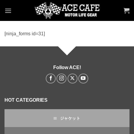
Skip
to
content
[ninja_forms id=31]
Follow ACE!
HOT CATEGORIES
ジャケット